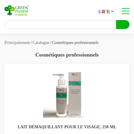
FR
À propos de la société
Catalogue
Principalement
Catalogue
Cosmétiques professionnels
Production sous contrat
Cosmétiques professionnels
Contacts
UA
PL
ES
NL
FR
DE
BG
EN
LAIT DÉMAQUILLANT POUR LE VISAGE, 250 ML